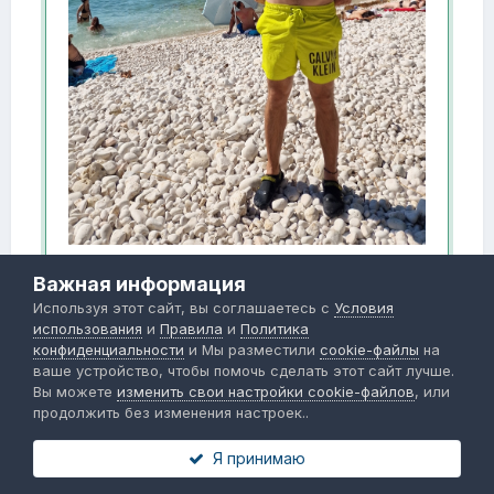
И коллаж для тех, кто ещё сомневается, делать
Важная информация
или нет)
Используя этот сайт, вы соглашаетесь с
Условия
использования
и
Правила
и
Политика
конфиденциальности
и Мы разместили
cookie-файлы
на
ваше устройство, чтобы помочь сделать этот сайт лучше.
Вы можете
изменить свои настройки cookie-файлов
, или
продолжить без изменения настроек..
Я принимаю