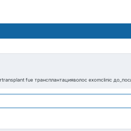
transplant fue трансплантацияволос exomclinic до_посл