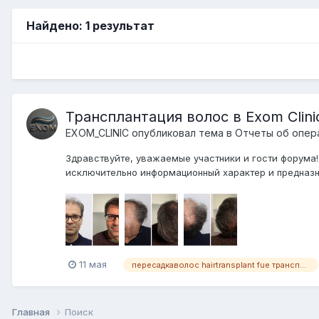
Найдено: 1 результат
Трансплантация волос в Exom Clini
EXOM_CLINIC
опубликовал тема в
Отчеты об опер
Здравствуйте, уважаемые участники и гости форума!
исключительно информационный характер и предназнач
11 мая
пересадкаволос hairtransplant fue трансплантацияволос exomclinic до_послe
Главная
Поиск