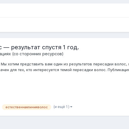
c — результат спустя 1 год.
ациях (со сторонних ресурсов)
 Мы хотим представить вам один из результатов пересадки волос,
ен для тех, кто интересуется темой пересадки волос. Публикация 
(и ещё 1 )
естественнаялинияволос