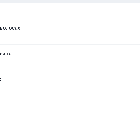
 волосах
ex.ru
х