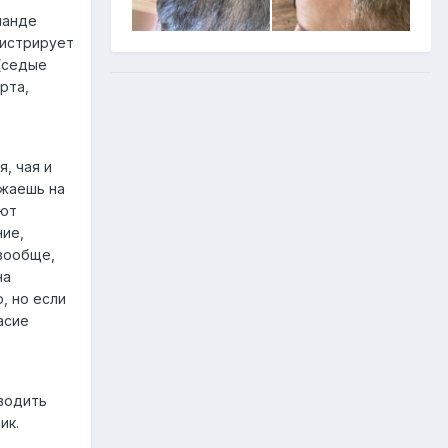
манде
нистрирует
 (седые
рта,
,
, чая и
зжаешь на
ают
ние,
 вообще,
на
, но если
асие
оводить
ик.