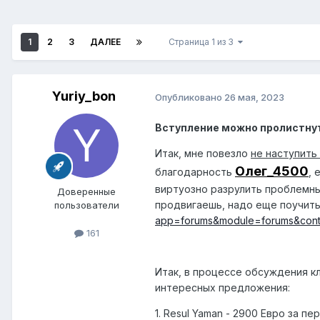
1
2
3
ДАЛЕЕ
Страница 1 из 3
Yuriy_bon
Опубликовано
26 мая, 2023
Вступление можно пролистну
Итак, мне повезло
не наступить
Олег_4500
благодарность
, 
виртуозно разрулить проблемный
Доверенные
продвигаешь, надо еще поучить
пользователи
app=forums&module=forums&cont
161
Итак, в процессе обсуждения кл
интересных предложения:
1. Resul Yaman - 2900 Евро за п