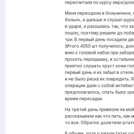
пересчитали по курсу евро/долл
Меня переодели в больничное, п
больно, а дальше я слушал шур
в ударе, и разошлись так, что з
пошло, поэтому решили до побед
три. В первый день посадили два
(Итого 4050 шт получилось, до
вниз с головой набок при забор
просить передышку, в остально
приятно слушать хруст кожи гол
первый день я их забыл в отеле
и не было риска их повредить. 
операции дали с собой антибиот
предполагалось, спать было хр
время пересадки.
На третий день привезли на мой
рассказывали как что пить, как 
то все. Обратно долетели штат
В общем, хотя о результатах су