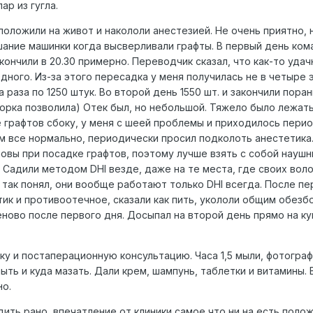
ар из гугла.
оложили на живот и накололи анестезией. Не очень приятно, 
шание машинки когда высверливали графты. В первый день ком
акончили в 20.30 примерно. Переводчик сказал, что как-то удач
ного. Из-за этого пересадка у меня получилась не в четыре э
 раза по 1250 штук. Во второй день 1550 шт. и закончили пора
норка позволила) Отек был, но небольшой. Тяжело было лежат
е графтов сбоку, у меня с шеей проблемы и приходилось пери
м все нормально, периодически просил подколоть анестетика.
овы при посадке графтов, поэтому лучше взять с собой наушни
. Садили методом DHI везде, даже на те места, где своих вол
Я так понял, они вообще работают только DHI всегда. После пе
ик и противоотечное, сказали как пить, укололи общим обезбо
еново после первого дня. Досыпал на второй день прямо на к
ку и постаперационную консультацию. Часа 1,5 мыли, фотограф
мыть и куда мазать. Дали крем, шампунь, таблетки и витамины.
но.
дить рано, впечатление от клиники самое что ни на есть поло