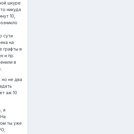
ной шкуре
кто никуда
нут 10,
возникло
о сути
века на
е графты в
к и пр.
енили в
.
 но не два
задать
ет аж 10
, я
 На
том ты уже
РО,