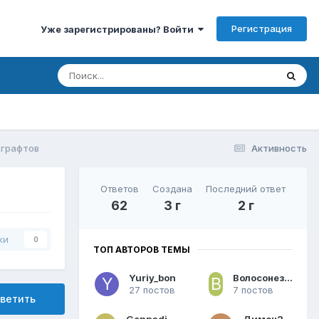
Регистрация
Уже зарегистрированы? Войти
 графтов
Активность
Ответов
Создана
Последний ответ
62
3 г
2 г
ки
0
ТОП АВТОРОВ ТЕМЫ
Yuriy_bon
Волосонезависимый
27 постов
7 постов
ветить
GennadiiLol
Димон2