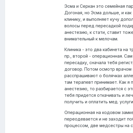
Эсма и Серкан это семейная пар
Догоная, но Эсма дольше, и ка
клинику, и выполняет кучу допо
волосы перед пересадкой подкр
анестезию, к стати, ставит тож
внимательный к мелочам.
Клиника - это два кабинета на 
пр., второй - операционная. Са
пересадку, сначала тебя регист
договор. Потом осмотр врачом 
расспрашивают о болячках алле
там терапевт принимает. Как я п
анестезию, то разбирается с эт
тебя придется откачивать и леч
получить и оплатить мед. услуги
Операционная на кодовом замке 
переодевается и не заходит по
процессом, две медсестры на со