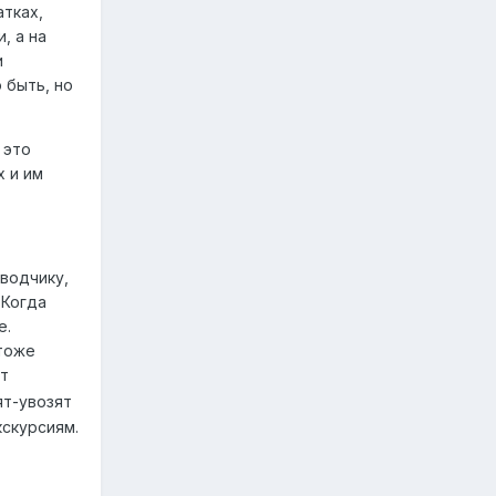
атках,
, а на
и
 быть, но
 это
х и им
еводчику,
 Когда
е.
 тоже
от
ят-увозят
кскурсиям.