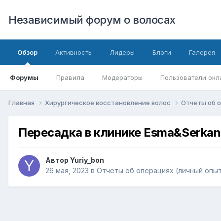
Независимый форум о волосах
Обзор
Активность
Лидеры
Блоги
Галерея
Форумы
Правила
Модераторы
Пользователи онл
Главная
Хирургическое восстановление волос
Отчеты об о
Пересадка в клинике Esma&Serkan
Автор
Yuriy_bon
26 мая, 2023
в
Отчеты об операциях (личный опы