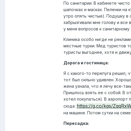
По санитарии: В кабинете чисто
шапочках и масках. Пеленки на 
утро опять чистые). Подушку в
забрызгивали мне голову и все в
у меня вопросов к санитарному
Клиника особо нигде не реклами
местные турки. Мед туристов т
туристы выгоднее, хотя и движу
Дорога и гостиница:
Я с какого-то перепуга решил, 
тот был сильно удивлен. Хорошо 
жена узнала, что я лечу все-та
Пришлось взять ее с собой. В о
хотел покупаться). В аэропорт 
https://g.co/kgs/ZqqRx
сюда:
на машине. Потом сутки на семе
Пересадка: