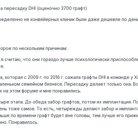
 а пересадку DHI (оценочно 3700 графт)
ределенно не конвейерных клиник были даже дешевле по день
орое по нескольким причинам:
 я считаю, что они гораздо лучше психологически приспособл
е.
 которая с 2009 г. по 2016 г. сажала графты DHI в команде у Х
маленьком семейном бизнесе. Пересадку делает только она. Вс
х на этом форуме и мне понравились.
тыре этапа. До обеда забор графтов, потом их имплантация. 
день тоже самое. То есть, четырежды делают забор и имплант
ньше по времени графт будет вне головы, тем лучше его приж
чно. Понравилось.