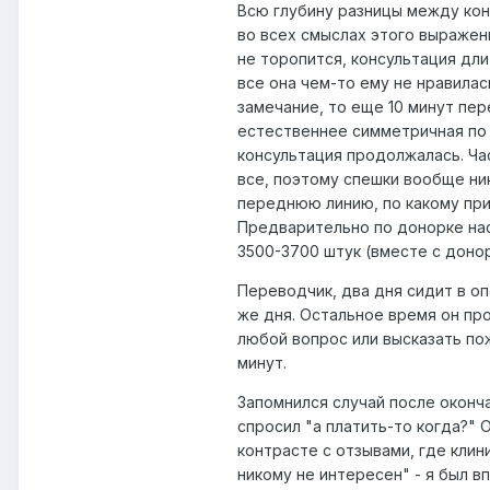
Всю глубину разницы между ко
во всех смыслах этого выражен
не торопится, консультация дли
все она чем-то ему не нравилас
замечание, то еще 10 минут пер
естественнее симметричная по у
консультация продолжалась. Час
все, поэтому спешки вообще ник
переднюю линию, по какому при
Предварительно по донорке нас
3500-3700 штук (вместе с донор
Переводчик, два дня сидит в оп
же дня. Остальное время он пр
любой вопрос или высказать пож
минут.
Запомнился случай после оконча
спросил "а платить-то когда?" 
контрасте с отзывами, где клин
никому не интересен" - я был в