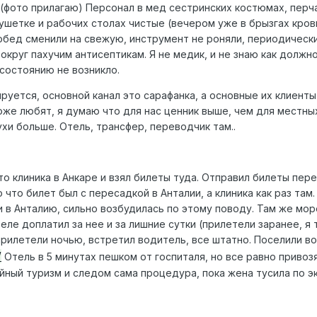
 (фото прилагаю) Персонал в мед сестринских костюмах, перч
кушетке и рабочих столах чистые (вечером уже в брызгах крови
 обед сменили на свежую, инструмент не роняли, периодическ
округ пахучим антисептикам. Я не медик, и не знаю как должно
 состоянию не возникло.
руется, основной канал это сарафанка, а основные их клиенты
оже любят, я думаю что для нас ценник выше, чем для местны
хи больше. Отель, трансфер, переводчик там..
что клиника в Анкаре и взял билеты туда. Отправил билеты пер
что билет был с пересадкой в Анталии, а клиника как раз там.
ки в Анталию, сильно возбудилась по этому поводу. Там же мор
теле доплатил за нее и за лишние сутки (прилетели заранее, я
прилетели ночью, встретил водитель, все штатно. Поселили в
W
Отель в 5 минутах пешком от госпиталя, но все равно привоз
йный туризм и следом сама процедура, пока жена тусила по э