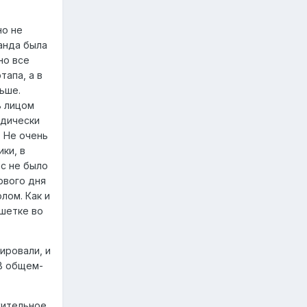
но не
анда была
но все
тапа, а в
ньше.
ь лицом
одически
 Не очень
ки, в
ос не было
рвого дня
лом. Как и
ушетке во
ировали, и
 В общем-
жительное.