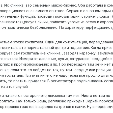
а. Их клиника, это семейный микро-бизнес. Оба работали в ко
к операционист она намного опытнее. Серкан в основном адми
лнительных функций, проводит консультации, стрижет, красит
ашиваются),рисует линии, привозит-увозит из отеля и аэропо
е он практически безболезненно. По характеру перфекционист
третьем этаже госпиталя. Один для консультаций, переодевания
м госпиталь это перинатальный центр и педиатрия. Когда прие
рирует сам госпиталь (не клиника), заводят карточку, заключ
госпиталя. Измеряют давление, пульс, сатурацию, сердцебие
ргиях и противопоказаниях и пр. Про пересадку там речи нет
онял, если что-то пойдет не так, ну там.. сердце или реакция 
им госпиталь. Платить ничего не надо, если все прошло штатно
ить, то платить придется. В регистратуре подписываешь согл
 на этот случай.
и никакого постороннего движняка там нет. Никто не там не
болтать. Там только Эсма, регулярно приходит Серкан порук
ртировке графтов и зарядке патронов в панчи. Ну и переводч