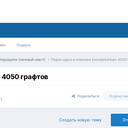
айн
Лидеры
перациях (личный опыт)
Пересадка в клинике Esma&Serkan 4050
 4050 графтов
Поделиться
Подписчи
т)
Создать новую тему
От