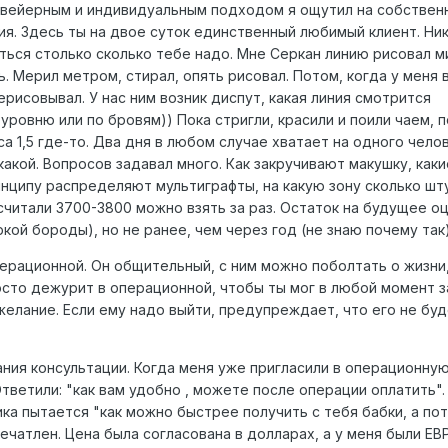
нвейерным и индивидуальным подходом я ощутил на собствен
ия. Здесь ты на двое суток единственный любимый клиент. Ни
ться столько сколько тебе надо. Мне Серкан линию рисовал ми
ь. Мерил метром, стирал, опять рисовал. Потом, когда у меня 
ерисовывал. У нас ним возник диспут, какая линия смотрится
ровню или по бровям)) Пока стригли, красили и поили чаем, п
а 1,5 где-то. Два дня в любом случае хватает на одного чело
акой. Вопросов задавал много. Как закручивают макушку, каки
нципу распределяют мультиграфты, на какую зону сколько шту
читали 3700-3800 можно взять за раз. Остаток на будущее оц
кой бороды), но не ранее, чем через год (не знаю почему так)
ерационной. Он общительный, с ним можно поболтать о жизни,
осто дежурит в операционной, чтобы ты мог в любой момент 
елание. Если ему надо выйти, предупреждает, что его не буд
ния консультации. Когда меня уже пригласили в операционную
Ответили: "как вам удобно , можете после операции оплатить".
ика пытается "как можно быстрее получить с тебя бабки, а по
печатлен. Цена была согласована в долларах, а у меня были ЕВ