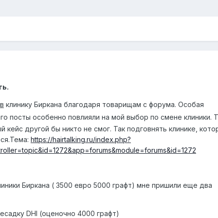
ть.
 в
клинику Биркана благодаря товарищам с форума. Особая
его посты особенно повлияли на мой выбор по смене клиники. 
 кейс другой бы никто не смог. Так подговнять клинике, кот
ся.Тема:
https://hairtalking.ru/index.php?
roller=topic&id=1272&app=forums&module=forums&id=1272
иники Биркана ( 3500 евро 5000 графт) мне пришили еще два
ересадку DHI (оценочно 4000 графт)