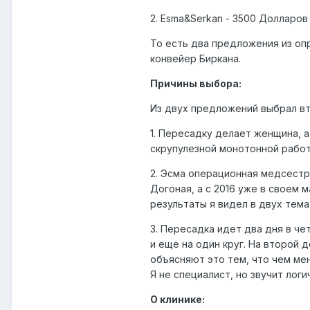
2. Esma&Serkan - 3500 Долларов
То есть два предложения из оп
конвейер Биркана.
Причины выбора:
Из двух предложений выбрал вт
1. Пересадку делает женщина, а
скрупулезной монотонной работ
2. Эсма операционная медсестра,
Догоная, а с 2016 уже в своем 
результаты я видел в двух тема
3. Пересадка идет два дня в че
и еще на один круг. На второй 
объясняют это тем, что чем ме
Я не специалист, но звучит логи
О клинике: