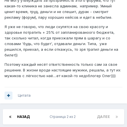
Не могу утверждать за прозрачность этого форума, что тут
какая-то клиника не занесла админам, например. Умный
ценит время, труд, деньги и не спешит, дурак - смотрит
рекламу (форум), пару хороших кейсов и едет в небытие.
Я уже не говорю, что люди скупятся на свою красоту и
здоровье потратить + 25% от запланированоого бюджета,
так сколько читал, когда приезжали прям в шарагу и со
словами 'будь, что будет', отдавали деньги. Типа, уже
решился, приехал, а если откажусь, то зря тратил деньги на
билет))
Поэтому каждый несёт ответственность только сам за свое
решение. В жизни вроде настоящие мужики, решалы, а тут их
мужиков с лёгкостью наё....ет какой-то недоблогер Олег))))
Цитата
НАЗАД
Страница 2 из 2
ДАЛЕЕ