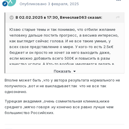
Опубликовано
3 февраля, 2025
В 02.02.2025 в 17:30,
Вячеслав063
сказал:
Юзаю старые темы и так понимаю, что отбили желание
человеку дальше постить прогресс, а весьма интересно,
как выглядит сейчас голова. И не все такие умные, у
всех свое представление о мире. У кого-то есть 2.5к€
бюджет и он просто не хочет за него выходить даже,
если можно добавить всего 500€ и повысить в разы
качество услуги. А Кто-то вообще умудряется делать в
РФ в жутких шарагах, где даже в рекламе на сайте в
Показать
портфолио- просто ужасные результаты.
Вполне может быть ,что у автора результата нормального не
Донорка, конечно, выглядела страшно после операции,
получилось ,вот и не выкладывает.так что не все так
но после пол года все прилично. И сверху может и не 5к
однозначно.
графтов, но уж точно не 2.5к, как написал товарищ выше.
Турецкая академия ,очень сомнительная клиника,ниже
У товарища хороший эстетический результат, и может
среднего ,мягко говоря .ну конечно все равно лучше чем
быть ему вообще больше не нужно, может этот
большинство Российских.
результат вообще превзошёл его ожидания, поэтому
зачем так агрессивно высказывать свое мнение?!