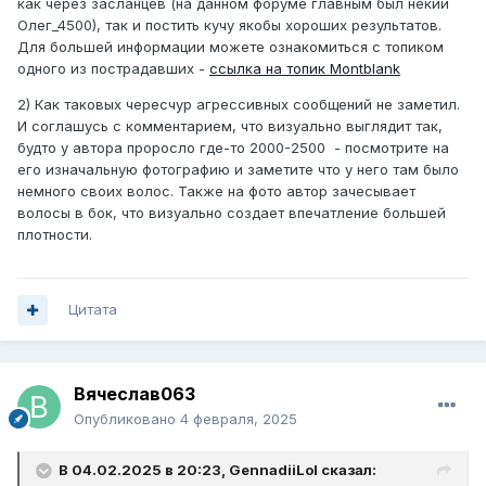
как через засланцев (на данном форуме главным был некий
Олег_4500), так и постить кучу якобы хороших результатов.
Для большей информации можете ознакомиться с топиком
одного из пострадавших -
ссылка на топик Montblank
2) Как таковых чересчур агрессивных сообщений не заметил.
И соглашусь с комментарием, что визуально выглядит так,
будто у автора проросло где-то 2000-2500 - посмотрите на
его изначальную фотографию и заметите что у него там было
немного своих волос. Также на фото автор зачесывает
волосы в бок, что визуально создает впечатление большей
плотности.
Цитата
Вячеслав063
Опубликовано
4 февраля, 2025
В 04.02.2025 в 20:23,
GennadiiLol
сказал: