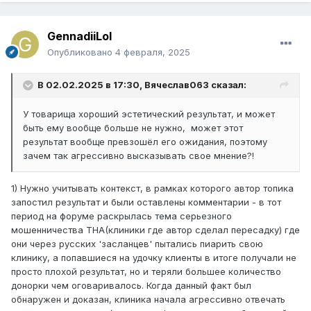
GennadiiLol
Опубликовано
4 февраля, 2025
В 02.02.2025 в 17:30,
Вячеслав063
сказал:
У товарища хороший эстетический результат, и может
быть ему вообще больше не нужно, может этот
результат вообще превзошёл его ожидания, поэтому
зачем так агрессивно высказывать свое мнение?!
1) Нужно учитывать контекст, в рамках которого автор топика
запостил результат и были оставлены комментарии - в тот
период на форуме раскрылась тема серьезного
мошенничества THA(клиники где автор сделал пересадку) где
они через русских 'засланцев' пытались пиарить свою
клинику, а попавшиеся на удочку клиенты в итоге получали не
просто плохой результат, но и теряли большее количество
донорки чем оговаривалось. Когда данный факт был
обнаружен и доказан, клиника начала агрессивно отвечать