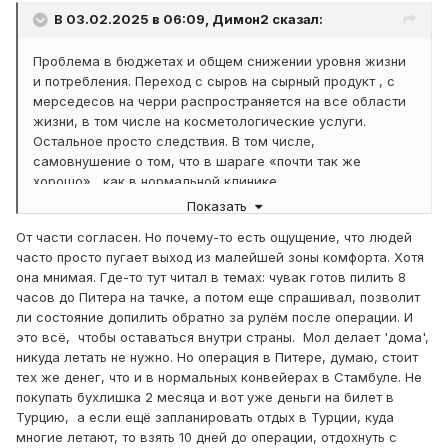
В 03.02.2025 в 06:09,
Димон2
сказал:
Проблема в бюджетах и общем снижении уровня жизни
и потребления. Переход с сыров на сырный продукт , с
мерседесов на черри распространяется на все области
жизни, в том числе на косметологические услуги.
Остальное просто следствия. В том числе,
самовнушение о том, что в шараге «почти так же
хорошо» , как в нормальной клинике
Показать
От автора топика ждём конечно же дальнейших отчетов
и позитивных новостей!
От части согласен. Но почему-то есть ощущение, что людей
часто просто пугает выход из малейшей зоны комфорта. Хотя
она мнимая. Где-то тут читал в темах: чувак готов пилить 8
часов до Питера на тачке, а потом еще спрашивал, позволит
ли состояние допилить обратно за рулём после операции. И
это всё, чтобы оставаться внутри страны. Мол делает 'дома',
никуда летать не нужно. Но операция в Питере, думаю, стоит
тех же денег, что и в нормальных конвейерах в Стамбуле. Не
покупать бухлишка 2 месяца и вот уже деньги на билет в
Турцию, а если ещё запланировать отдых в Турции, куда
многие летают, то взять 10 дней до операции, отдохнуть с