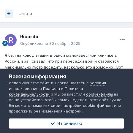
Цитата
Ricardo
Опубликовано
30 ноября, 2025
Я был на консультации в одной малоизвестной клинике в
России, врач сказал, что при пересадки врачи стараются
максимально густо посадить, насколько это возможно . Вот
еще один пост в реддит
Важная информация
Используя этот сайт, вы соглашаетесь с
Условия
«Интересный пост. Думаю, большинство хирургов не
использования
и
Правила
и
Политика
учитывают важность правильной линии роста волос. Они
конфиденциальности
и Мы разместили
cookie-файлы
на
просто хотят максимизировать прибыль, высаживая в
ваше устройство, чтобы помочь сделать этот сайт лучше.
передней зоне максимальное количество графтов,
Вы можете
изменить свои настройки cookie-файлов
, или
которое только могут. Возможно, я ошибаюсь, но после
продолжить без изменения настроек..
моей пересадки волос у меня такое ощущение.»
Я принимаю
У меня сейчас такое же ощущение и ощущение конвеера
, где всем сажают одинаково условную плотность 45-50