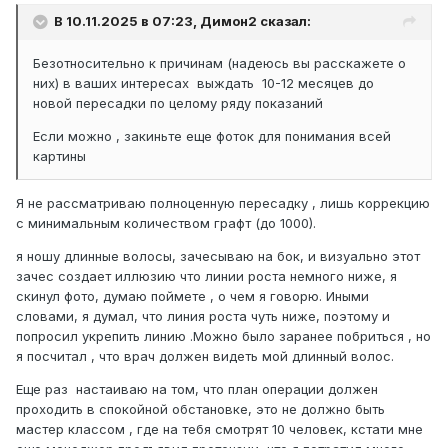
В 10.11.2025 в 07:23,
Димон2
сказал:
Безотносительно к причинам (надеюсь вы расскажете о
них) в ваших интересах выждать 10-12 месяцев до
новой пересадки по целому ряду показаний
Если можно , закиньте еще фоток для понимания всей
картины
Я не рассматриваю полноценную пересадку , лишь коррекцию
с минимальным количеством графт (до 1000).
я ношу длинные волосы, зачесываю на бок, и визуально этот
зачес создает иллюзию что линии роста немного ниже, я
скинул фото, думаю поймете , о чем я говорю. Иными
словами, я думал, что линия роста чуть ниже, поэтому и
попросил укрепить линию .Можно было заранее побриться , но
я посчитал , что врач должен видеть мой длинный волос.
Еще раз настаиваю на том, что план операции должен
проходить в спокойной обстановке, это не должно быть
мастер классом , где на тебя смотрят 10 человек, кстати мне