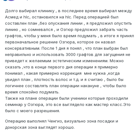
Долго выбирал клинику , в последнее время выбирал между
Асмед и hlc, остановился на hlc. Перед операцией был
составлен план ,без опускания линии , я предложил опустить
линию , но сомневался , и Озгюр предложил забрать часть
графтов, чтобы у меня было время подумать , в итоге я принял
первоначальное решение Озгюра, которое он назвал
консервативным. После 1 дня я понял , что план выбран был
неправильно и использовать 3000 графтов для загущения не
приведет к желаемым эстетическим изменениям. Можно
сказать ,что в конце первого дня операции я примерно
понимал , какая примерно коррекция мне нужна ,когда
увидел план , плотность волос и т.д. и я считаю , было бы
логичнее составлять план операции накануне , чтобы было
время спокойно подумать.
Также на плане операции были ученики которые проходили
семинар у Озгюра, это все выглядело как мастер класс.Это
было с моего разрешения.
Операцию выполнял Ченгиз, визуально зона посадки и
донорская зона выглядят хорошо.