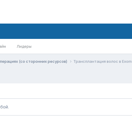
айн
Лидеры
перациях (со сторонних ресурсов)
Трансплантация волос в Exom C
бой.