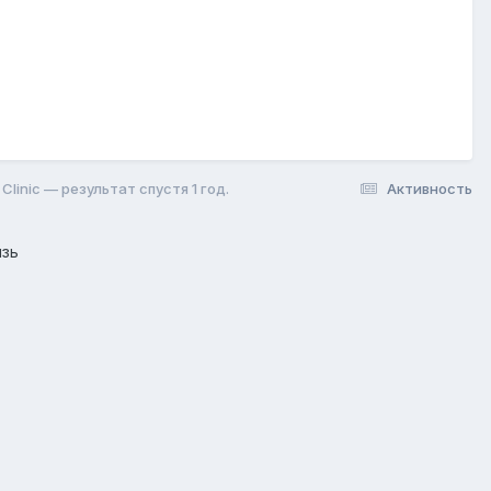
linic — результат спустя 1 год.
Активность
язь