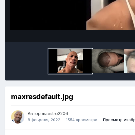
maxresdefault.jpg
Автор
maestro2206
8 февраля, 2022
1554 просмотра
Просмотр изоб