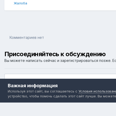
Жалоба
Комментариев нет
Присоединяйтесь к обсуждению
Вы можете написать сейчас и зарегистрироваться позже. Ес
Добавить комментарий...
Важная информация
Используя этот сайт, вы соглашаетесь с
Условия использован
Главная
Галерея
Member Albums
maxresdefault.jpg
устройство, чтобы помочь сделать этот сайт лучше. Вы может
Я