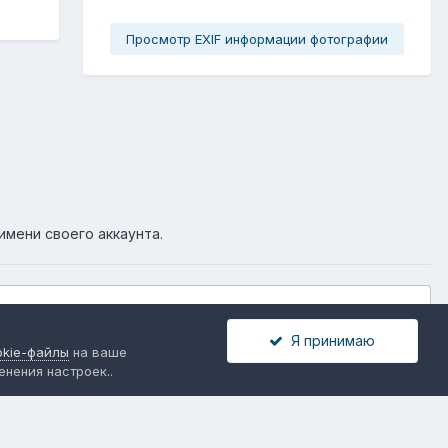
Просмотр EXIF информации фотографии
имени своего аккаунта.
Я принимаю
okie-файлы
на ваше
Активность
енения настроек..
язь