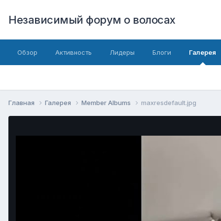
Независимый форум о волосах
Обзор
Активность
Лидеры
Блоги
Галерея
Главная
Галерея
Member Albums
maxresdefault.jpg