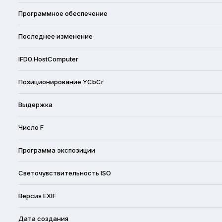
Программное обеспечение
Последнее изменение
IFD0.HostComputer
Позиционирование YCbCr
Выдержка
Число F
Программа экспозиции
Светочувствительность ISO
Версия EXIF
Дата создания