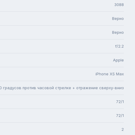
3088
Верно
Верно
f/2.2
Apple
iPhone XS Max
0 градусов против часовой стрелке + отражение сверху-вниз
72/1
72/1
2