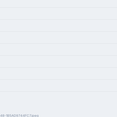
48-1B5AD9744FC7.jpeg