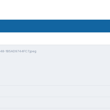
48-1B5AD9744FC7.jpeg