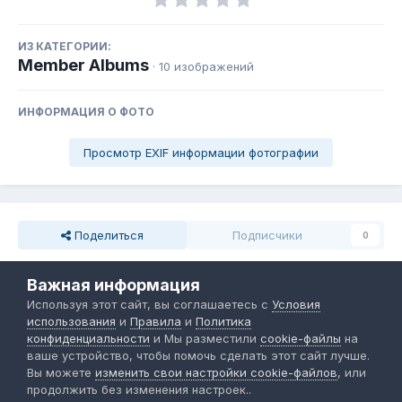
ИЗ КАТЕГОРИИ:
Member Albums
· 10 изображений
ИНФОРМАЦИЯ О ФОТО
Просмотр EXIF информации фотографии
Поделиться
Подписчики
0
Важная информация
Комментариев нет
Используя этот сайт, вы соглашаетесь с
Условия
использования
и
Правила
и
Политика
конфиденциальности
и Мы разместили
cookie-файлы
на
Присоединяйтесь к обсуждению
ваше устройство, чтобы помочь сделать этот сайт лучше.
Вы можете написать сейчас и зарегистрироваться позже. Если
Вы можете
изменить свои настройки cookie-файлов
, или
у вас есть аккаунт,
авторизуйтесь
, чтобы опубликовать от
продолжить без изменения настроек..
имени своего аккаунта.